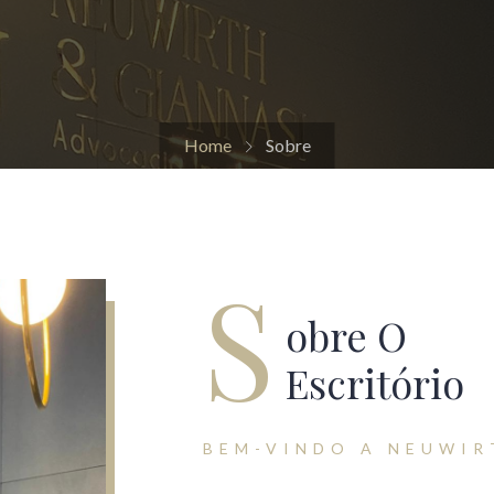
Home
Sobre
S
Obre O
Escritório
BEM-VINDO A NEUWIR