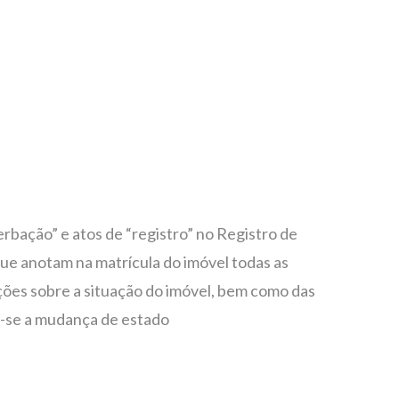
erbação” e atos de “registro” no Registro de
ue anotam na matrícula do imóvel todas as
ções sobre a situação do imóvel, bem como das
m-se a mudança de estado