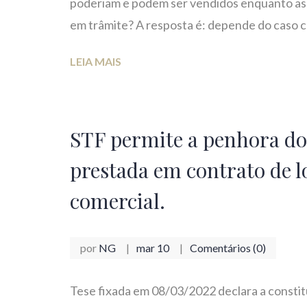
poderiam e podem ser vendidos enquanto as a
em trâmite? A resposta é: depende do caso c
LEIA MAIS
STF permite a penhora do 
prestada em contrato de lo
comercial.
por
NG
mar 10
Comentários (0)
Tese fixada em 08/03/2022 declara a constit