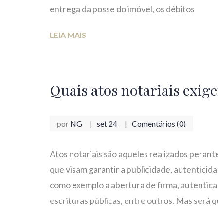
entrega da posse do imóvel, os débitos
LEIA MAIS
Quais atos notariais exig
por
NG
set 24
Comentários (0)
Atos notariais são aqueles realizados perant
que visam garantir a publicidade, autenticida
como exemplo a abertura de firma, autentic
escrituras públicas, entre outros. Mas será q