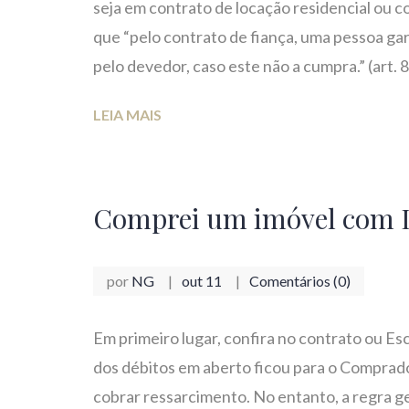
seja em contrato de locação residencial ou c
que “pelo contrato de fiança, uma pessoa ga
pelo devedor, caso este não a cumpra.” (art. 
LEIA MAIS
Comprei um imóvel com I
por
NG
out 11
Comentários (0)
Em primeiro lugar, confira no contrato ou Es
dos débitos em aberto ficou para o Comprado
cobrar ressarcimento. No entanto, a regra ge