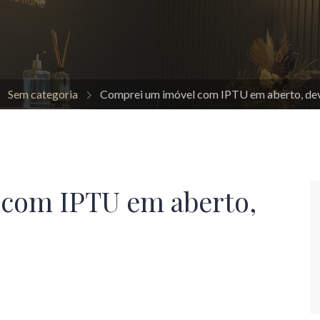
Sem categoria
Comprei um imóvel com IPTU em aberto, de
com IPTU em aberto,