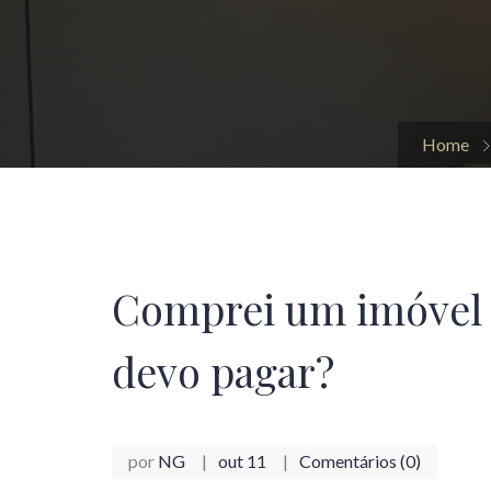
Home
Comprei um imóvel 
devo pagar?
por
NG
out 11
Comentários (0)