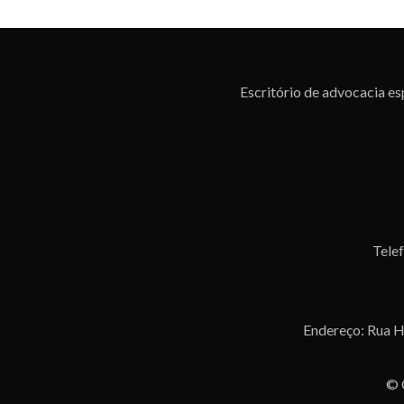
Escritório de advocacia esp
Tele
Endereço: Rua Hei
© 