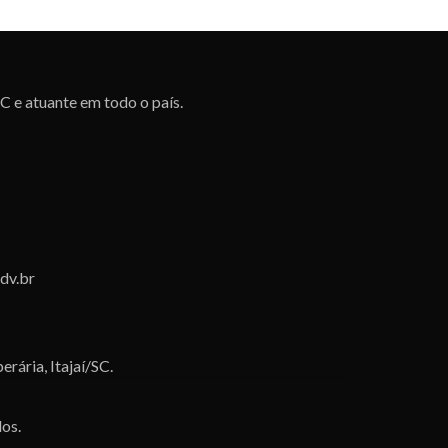
SC e atuante em todo o país.
dv.br
erária, Itajaí/SC.
dos.